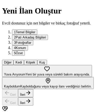
Yeni İlan Oluştur
Evcil dostunuz için net bilgiler ve birkaç fotoğraf yeterli.
1
Temel Bilgiler
2
Pati Arkadaş Bilgileri
3
Fotoğraflar
4
Konum
5
Özet
Diğer
Kedi
Köpek
Kuş
Yuva Arıyorum
Yeni bir yuva veya sürekli bakım arayışında.
Kayboldum
Kaybolduğunu veya kayıp ilanı verdiğinizi belirtin.
Geri
İleri
Geri
İleri