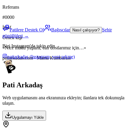
Referans
#0000
İthaf
Patilere Destek Ol
Bağışçılar
Şehir
Nasıl çalışıyor?
gönüllüleri →
Örnek kişi
Bizi Instagram'da takip edin
«Nice mutlu yaşlara, can dostlarımız için…»
patiarkadas
(Instagram, yeni sekme)
patiarkadas.com · Mama Kumbarası
Pati Arkadaş
Web uygulamasını ana ekranınıza ekleyin; ilanlara tek dokunuşla
ulaşın.
Uygulamayı Yükle